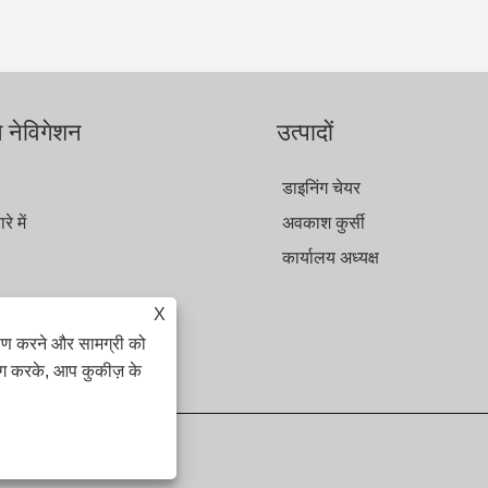
त नेविगेशन
उत्पादों
डाइनिंग चेयर
रे में
अवकाश कुर्सी
कार्यालय अध्यक्ष
X
जें
ेषण करने और सामग्री को
पर्क करें
ोग करके, आप कुकीज़ के