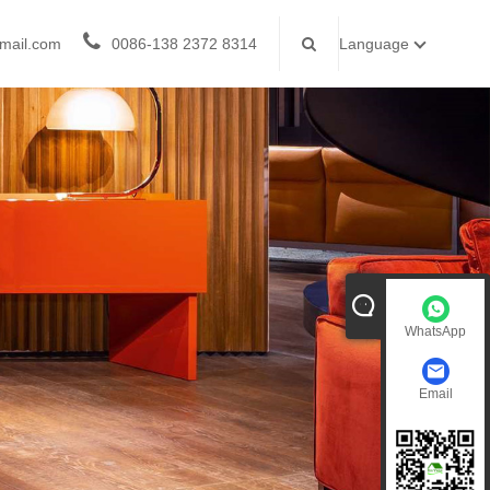
mail.com
0086-138 2372 8314
Language
WhatsApp
Email