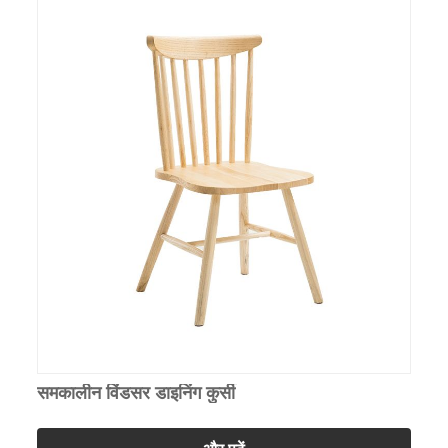
समकालीन विंडसर डाइनिंग कुर्सी