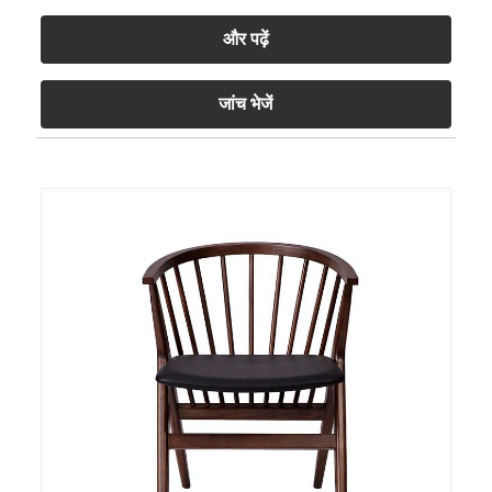
और पढ़ें
जांच भेजें