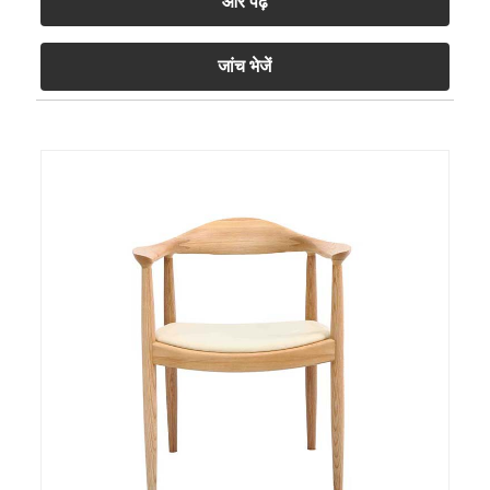
और पढ़ें
जांच भेजें