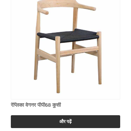
रेप्लिका वेगनर पीपी68 कुर्सी
और पढ़ें