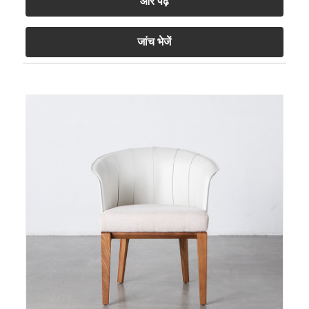
और पढ़ें
जांच भेजें