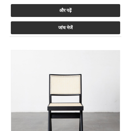
और पढ़ें
जांच भेजें