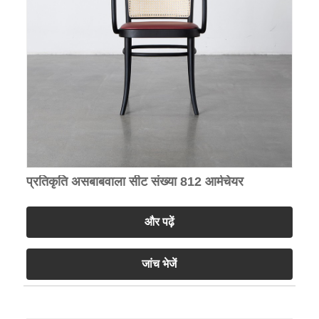
प्रतिकृति असबाबवाला सीट संख्या 812 आर्मचेयर
और पढ़ें
जांच भेजें