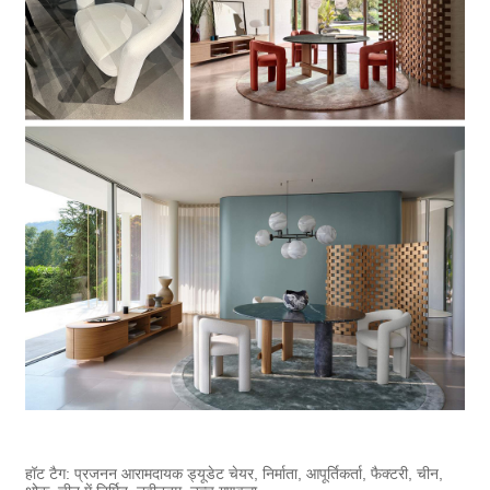
हॉट टैग: प्रजनन आरामदायक ड्यूडेट चेयर, निर्माता, आपूर्तिकर्ता, फैक्टरी, चीन,